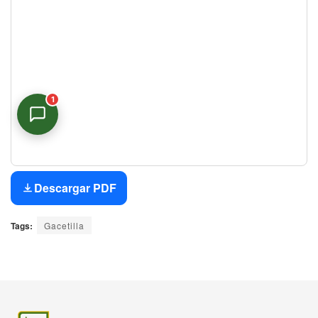
1
Asistente Virtual
Descargar PDF
En línea
Tags:
Gacetilla