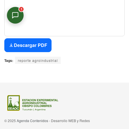
1
Asistente Virtual
Descargar PDF
En línea
Tags:
reporte agroindustrial
© 2025
Agenda Contenidos
- Desarrollo WEB y Redes